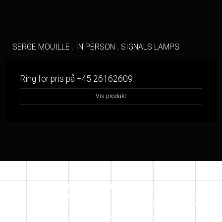
SERGE MOUILLE . IN PERSON . SIGNALS LAMPS
Ring for pris på +45 26162609
Vis produkt
SACRECOEUR DESIGN STORE
Jensløvsvej 6
2920 Charlottenlund
denmark
Telefonnr.
:
+45 26162609
Mobil nr.
:
+ 45 26162609
E-mail
:
info@sacrecoeur.dk
Instagram