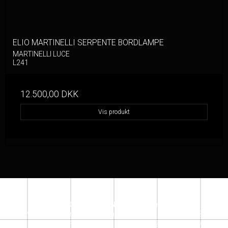
ELIO MARTINELLI SERPENTE BORDLAMPE
MARTINELLI LUCE
L241
12.500,00 DKK
Vis produkt
SACRECOEUR DESIGN STORE
Jensløvsvej 6
2920 Charlottenlund
denmark
Telefonnr.
:
+45 26162609
Mobil nr.
:
+ 45 26162609
E-mail
:
info@sacrecoeur.dk