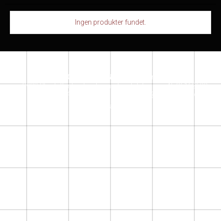
Ingen produkter fundet.
SACRECOEUR DESIGN STORE
Jensløvsvej 6
2920 Charlottenlund
denmark
Telefonnr.
:
+45 26162609
Mobil nr.
:
+ 45 26162609
E-mail
:
info@sacrecoeur.dk
Instagram