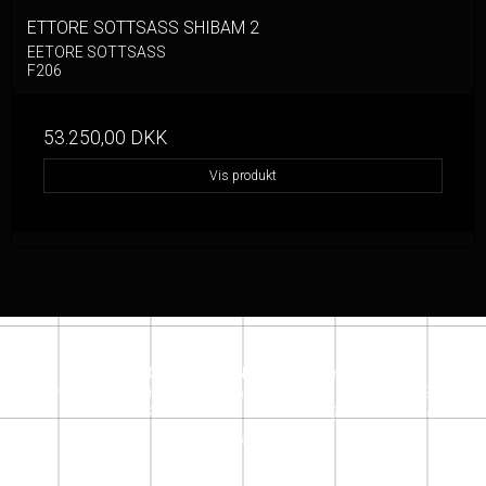
ETTORE SOTTSASS SHIBAM 2
EETORE SOTTSASS
F206
53.250,00 DKK
Vis produkt
SACRECOEUR DESIGN STORE
Jensløvsvej 6
2920 Charlottenlund
denmark
Telefonnr.
:
+45 26162609
Mobil nr.
:
+ 45 26162609
E-mail
:
info@sacrecoeur.dk
Instagram