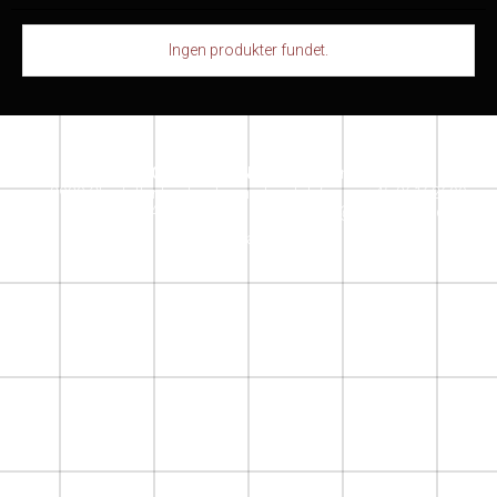
Ingen produkter fundet.
SACRECOEUR DESIGN STORE
Jensløvsvej 6
2920 Charlottenlund
denmark
Telefonnr.
:
+45 26162609
Mobil nr.
:
+ 45 26162609
E-mail
:
info@sacrecoeur.dk
Instagram